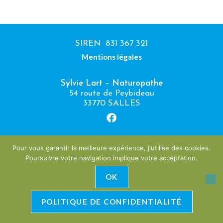
SIREN 831 367 321
Mentions légales
Sylvie Lart –
Naturopathe
54 route de Peybideau
33770 SALLES
Pour vous garantir la meilleure expérience, j'utilise des cookies.
contact.sylvielart@sfr.fr
Poursuivre votre navigation implique votre acceptation.
06 20 71 61 78
OK
Site réalisé par L Com Lucie
POLITIQUE DE CONFIDENTIALITÉ