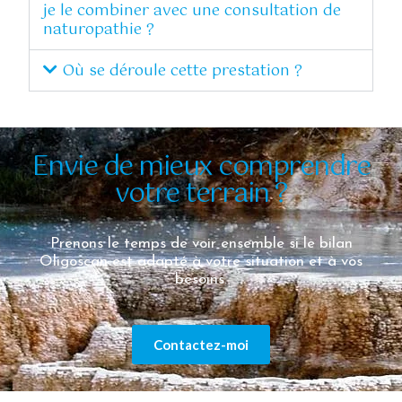
je le combiner avec une consultation de
naturopathie ?
Où se déroule cette prestation ?
Envie de mieux comprendre
votre terrain ?
Prenons le temps de voir ensemble si le bilan
Oligoscan est adapté à votre situation et à vos
besoins.
Contactez-moi